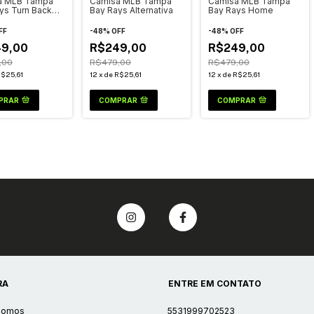
a MLB Tampa
Camisa MLB Tampa
Camisa MLB Tampa
ys Turn Back
Bay Rays Alternativa
Bay Rays Home
ock
FF
-
48
%
OFF
-
48
%
OFF
9,00
R$249,00
R$249,00
,00
R$479,00
R$479,00
$25,61
12
x
de
R$25,61
12
x
de
R$25,61
PRAR
COMPRAR
COMPRAR
RA
ENTRE EM CONTATO
Somos
5531999702523