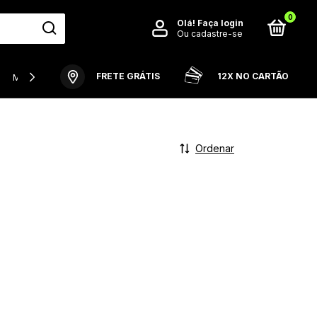
0
Olá!
Faça login
Ou cadastre-se
FRETE GRÁTIS
12X NO CARTÃO
MODELO PLAYER
RETRÔ
VISTA SEU CRAQUE FAVORITO
Ordenar