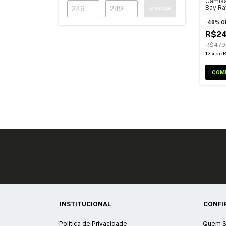
Camis
Bay Ra
APLICAR
The Cl
-
48
%
O
R$24
R$479
12
x
de
R
COM
INSTITUCIONAL
CONFI
Política de Privacidade
Quem 