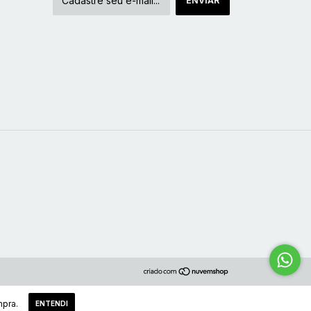
mpra.
ENTENDI