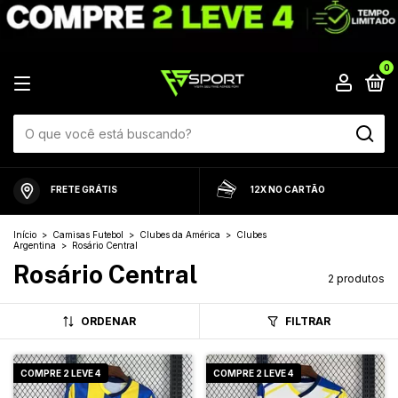
0
FRETE GRÁTIS
12X NO CARTÃO
Início
>
Camisas Futebol
>
Clubes da América
>
Clubes
Argentina
>
Rosário Central
Rosário Central
2 produtos
ORDENAR
FILTRAR
COMPRE 2 LEVE 4
COMPRE 2 LEVE 4