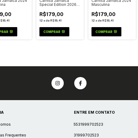
 Jamaica 2024
Camisa Jamaica
Camisa Jamaica 2024
ina
Special Edition 2026
Masculina
Masculina
9,00
R$179,00
R$179,00
$18,41
12
x
de
R$18,41
12
x
de
R$18,41
PRAR
COMPRAR
COMPRAR
RA
ENTRE EM CONTATO
Somos
5531999702523
as Frequentes
31999702523