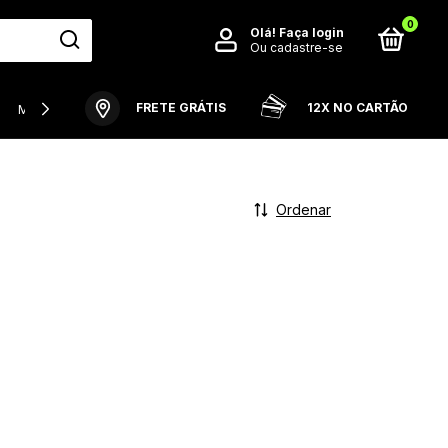
0
Olá!
Faça login
Ou cadastre-se
FRETE GRÁTIS
12X NO CARTÃO
MODELO PLAYER
RETRÔ
VISTA SEU CRAQUE FAVORITO
Ordenar