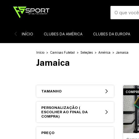
INÍCIO
CLUBES DA AMÉRICA
CLUBES DA EUROPA
Início
>
Camisas Futebol
>
Seleções
>
América
>
Jamaica
Jamaica
TAMANHO
COMPRE 
PERSONALIZAÇÃO (
ESCOLHER AO FINAL DA
COMPRA)
PREÇO