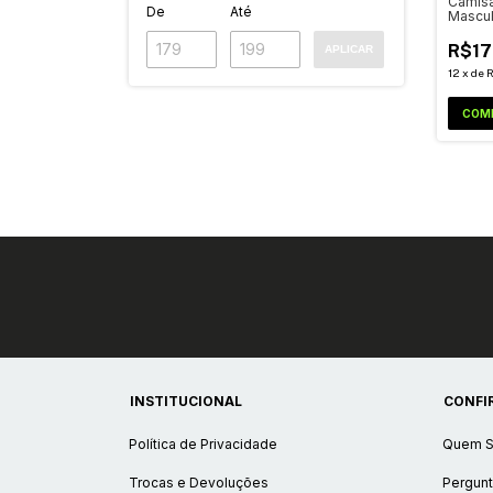
Camisa
De
Até
Mascul
R$17
APLICAR
12
x
de
R
COM
INSTITUCIONAL
CONFI
Política de Privacidade
Quem 
Trocas e Devoluções
Pergunt