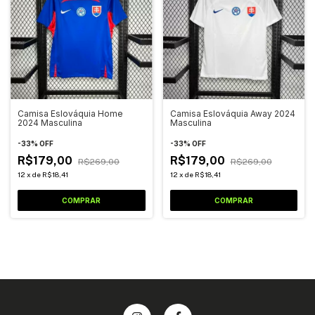
Camisa Eslováquia Home
Camisa Eslováquia Away 2024
2024 Masculina
Masculina
-
33
%
OFF
-
33
%
OFF
R$179,00
R$179,00
R$269,00
R$269,00
12
x
de
R$18,41
12
x
de
R$18,41
COMPRAR
COMPRAR