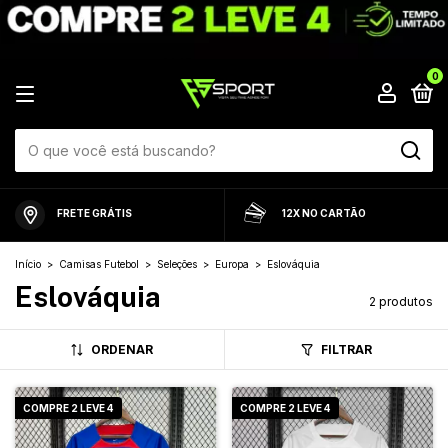
0
FRETE GRÁTIS
12X NO CARTÃO
Início
>
Camisas Futebol
>
Seleções
>
Europa
>
Eslováquia
Eslováquia
2 produtos
ORDENAR
FILTRAR
COMPRE 2 LEVE 4
COMPRE 2 LEVE 4