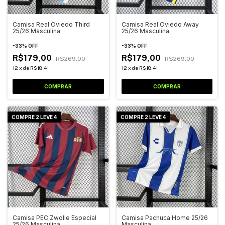
Camisa Real Oviedo Third
Camisa Real Oviedo Away
25/26 Masculina
25/26 Masculina
-
33
%
OFF
-
33
%
OFF
R$179,00
R$179,00
R$269,00
R$269,00
12
x
de
R$18,41
12
x
de
R$18,41
COMPRAR
COMPRAR
COMPRE 2 LEVE 4
COMPRE 2 LEVE 4
Camisa PEC Zwolle Especial
Camisa Pachuca Home 25/26
25/26 Masculina
Masculina