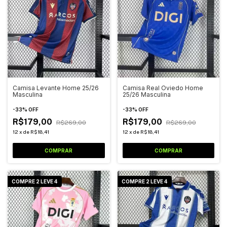
Camisa Levante Home 25/26
Camisa Real Oviedo Home
Masculina
25/26 Masculina
-
33
%
OFF
-
33
%
OFF
R$179,00
R$179,00
R$269,00
R$269,00
12
x
de
R$18,41
12
x
de
R$18,41
COMPRAR
COMPRAR
COMPRE 2 LEVE 4
COMPRE 2 LEVE 4