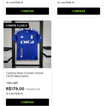
12
x
de
R$18,41
12
x
de
R$18,41
COMPRAR
COMPRAR
COMPRE 2 LEVE 4
Camisa Real Oviedo Home
24/25 Masculina
-
33
%
OFF
R$179,00
R$269,00
12
x
de
R$18,41
COMPRAR