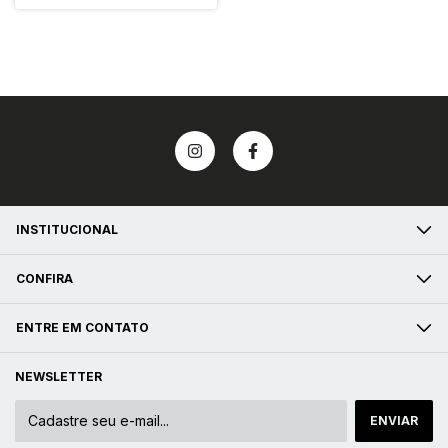
INSTITUCIONAL
CONFIRA
ENTRE EM CONTATO
NEWSLETTER