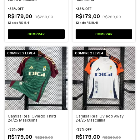
-
33
%
OFF
-
33
%
OFF
R$179,00
R$179,00
R$269,00
R$269,00
12
x
de
R$18,41
12
x
de
R$18,41
COMPRAR
COMPRAR
COMPRE 2 LEVE 4
COMPRE 2 LEVE 4
Camisa Real Oviedo Third
Camisa Real Oviedo Away
24/25 Masculina
24/25 Masculina
-
33
%
OFF
-
33
%
OFF
R$179,00
R$179,00
R$269,00
R$269,00