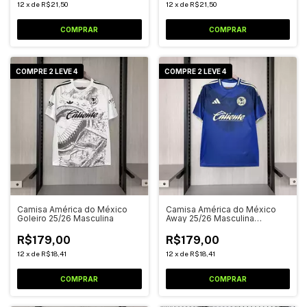
12
x
de
R$21,50
12
x
de
R$21,50
COMPRAR
COMPRAR
COMPRE 2 LEVE 4
COMPRE 2 LEVE 4
Camisa América do México
Camisa América do México
Goleiro 25/26 Masculina
Away 25/26 Masculina
Conceito
R$179,00
R$179,00
12
x
de
R$18,41
12
x
de
R$18,41
COMPRAR
COMPRAR