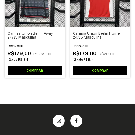
Camisa Union Berlin Away
Camisa Union Berlin Home
24/25 Masculina
24/25 Masculina
-
33
%
OFF
-
33
%
OFF
R$179,00
R$179,00
R$269,00
R$269,00
12
x
de
R$18,41
12
x
de
R$18,41
COMPRAR
COMPRAR