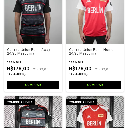
Camisa Union Berlin Away
Camisa Union Berlin Home
24/25 Masculina
24/25 Masculina
-
33
%
OFF
-
33
%
OFF
R$179,00
R$179,00
R$269,00
R$269,00
12
x
de
R$18,41
12
x
de
R$18,41
COMPRAR
COMPRAR
COMPRE 2 LEVE 4
COMPRE 2 LEVE 4