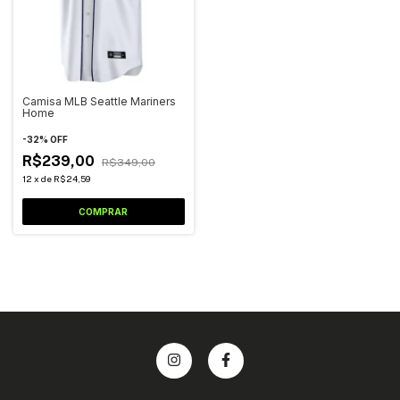
Camisa MLB Seattle Mariners
Home
-
32
%
OFF
R$239,00
R$349,00
12
x
de
R$24,59
COMPRAR