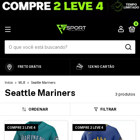
0
FRETE GRÁTIS
12X NO CARTÃO
Início
>
MLB
>
Seattle Mariners
Seattle Mariners
3 produtos
ORDENAR
FILTRAR
COMPRE 2 LEVE 4
COMPRE 2 LEVE 4